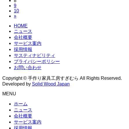
の
固
8
定
ー
固
9
定
ペ
ジ
ペ
固
10
定
ペ
ー
»
定
ペ
ー
ジ
ー
ペ
ー
ジ
HOME
ー
ジ
ジ
ニュース
ジ
会社概要
送
サービス案内
採用情報
り
サスティナビリティ
プライバシーポリシー
お問い合わせ
Copyright © 手作り家具工房すぎむら All Rights Reserved.
Developed by
Solid Wood Japan
MENU
ホーム
ニュース
会社概要
サービス案内
採用情報