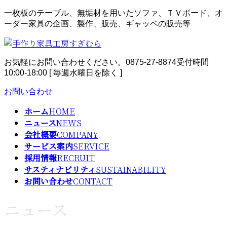
コ
ナ
一枚板のテーブル、無垢材を用いたソファ、ＴＶボード、オ
ン
ビ
ーダー家具の企画、製作、販売、ギャッベの販売等
テ
ゲ
ン
ー
ツ
シ
お気軽にお問い合わせください。
0875-27-8874
受付時間
へ
ョ
10:00-18:00 [ 毎週水曜日を除く ]
ス
ン
キ
に
お問い合わせ
ッ
移
プ
動
ホーム
HOME
ニュース
NEWS
会社概要
COMPANY
サービス案内
SERVICE
採用情報
RECRUIT
サスティナビリティ
SUSTAINABILITY
お問い合わせ
CONTACT
ニュース