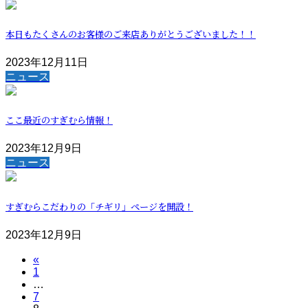
本日もたくさんのお客様のご来店ありがとうございました！！
2023年12月11日
ニュース
ここ最近のすぎむら情報！
2023年12月9日
ニュース
すぎむらこだわりの「チギリ」ページを開設！
2023年12月9日
投
«
固
1
稿
…
定
固
7
ペ