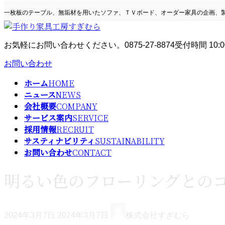
コ
ナ
一枚板のテーブル、無垢材を用いたソファ、ＴＶボード、オーダー家具の企画、
ン
ビ
テ
ゲ
ン
ー
お気軽にお問い合わせください。
0875-27-8874
受付時間 10:0
ツ
シ
へ
ョ
お問い合わせ
ス
ン
キ
に
ホーム
HOME
ッ
移
ニュース
NEWS
プ
動
会社概要
COMPANY
サービス案内
SERVICE
採用情報
RECRUIT
サスティナビリティ
SUSTAINABILITY
お問い合わせ
CONTACT
明るい色のフローリングとの
最
2024年3月7日
2024年3月7日
株式会社すぎむら
終