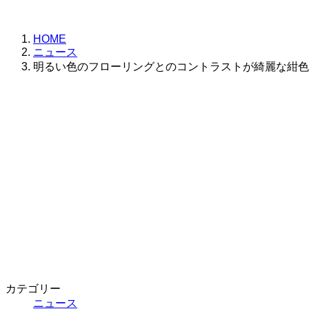
更
新
日
HOME
時
ニュース
:
明るい色のフローリングとのコントラストが綺麗な紺色
カテゴリー
ニュース