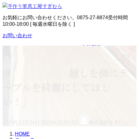
コ
ナ
ン
ビ
お気軽にお問い合わせください。
0875-27-8874
受付時間
テ
ゲ
10:00-18:00 [ 毎週水曜日を除く ]
ン
ー
ツ
シ
お問い合わせ
へ
ョ
ス
ン
ホーム
HOME
ニュース
NEWS
会社概要
COMPANY
キ
に
サービス案内
SERVICE
採用情報
RECRUIT
「引
ッ
移
サスティナビリティ
SUSTAINABILITY
プ
動
お問い合わせ
CONTACT
越しを機にテ
ーブルを綺麗にしてほし
い！」
最
2023年12月24日
2023年12月24日
株式会社すぎむら
終
更
HOME
新