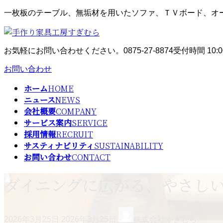
コ
ナ
一枚板のテーブル、無垢材を用いたソファ、ＴＶボード、オ
ン
ビ
テ
ゲ
ン
ー
お気軽にお問い合わせください。
0875-27-8874
受付時間 10:0
ツ
シ
へ
ョ
お問い合わせ
ス
ン
キ
に
ホーム
HOME
ッ
移
ニュース
NEWS
プ
動
会社概要
COMPANY
サービス案内
SERVICE
採用情報
RECRUIT
サスティナビリティ
SUSTAINABILITY
お問い合わせ
CONTACT
ダイニングに広がる、やさしい
最
2026年3月25日
2026年3月25日
株式会社すぎむら
終