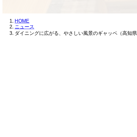
更
新
日
HOME
時
ニュース
:
ダイニングに広がる、やさしい風景のギャッベ（高知県