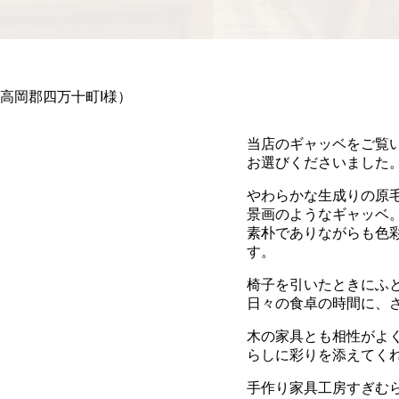
高岡郡四万十町I様）
当店のギャッベをご覧
お選びくださいました
やわらかな生成りの原
景画のようなギャッベ
素朴でありながらも色
す。
椅子を引いたときにふ
日々の食卓の時間に、
木の家具とも相性がよ
らしに彩りを添えてく
手作り家具工房すぎむ