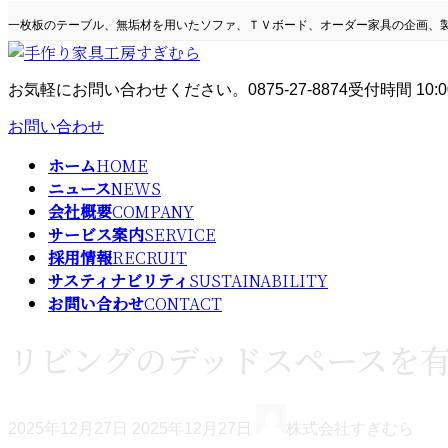
コ
ナ
一枚板のテーブル、無垢材を用いたソファ、ＴＶボード、オーダー家具の企画、
ン
ビ
テ
ゲ
ン
ー
お気軽にお問い合わせください。
0875-27-8874
受付時間 10:0
ツ
シ
へ
ョ
お問い合わせ
ス
ン
キ
に
ホーム
HOME
ッ
移
ニュース
NEWS
プ
動
会社概要
COMPANY
サービス案内
SERVICE
採用情報
RECRUIT
サスティナビリティ
SUSTAINABILITY
お問い合わせ
CONTACT
リビングのデッドスペースを
最
2025年12月27日
2025年12月27日
株式会社すぎむら
終