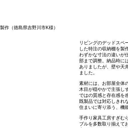
製作（徳島県吉野川市K様）
リビングのデッドスペ
した特注の収納棚を製
わずかな寸法の違いが
部まで調整。納品時に
ありましたが、壁や天
ました。
素材には、お部屋全体
木目が穏やかで主張し
ではの質感と存在感を
既製品では対応しきれ
住まいに寄り添う、機
手作り家具工房すぎむ
ブルを多数取り揃えて