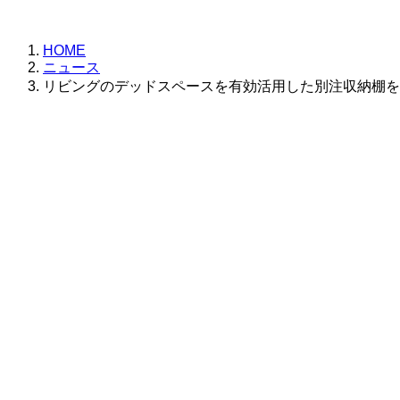
更
新
日
HOME
時
ニュース
:
リビングのデッドスペースを有効活用した別注収納棚を