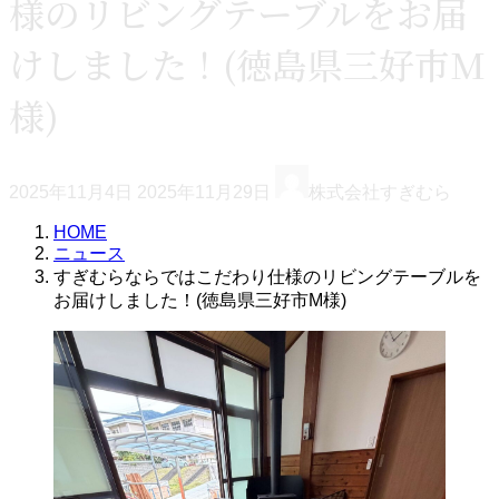
様のリビングテーブルをお届
けしました！(徳島県三好市M
様)
最
2025年11月4日
2025年11月29日
株式会社すぎむら
終
更
HOME
新
ニュース
日
すぎむらならではこだわり仕様のリビングテーブルを
時
お届けしました！(徳島県三好市M様)
: