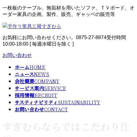
コ
ナ
一枚板のテーブル、無垢材を用いたソファ、ＴＶボード、オ
ン
ビ
ーダー家具の企画、製作、販売、ギャッベの販売等
テ
ゲ
ン
ー
ツ
シ
お気軽にお問い合わせください。
0875-27-8874
受付時間
へ
ョ
10:00-18:00 [ 毎週水曜日を除く ]
ス
ン
キ
に
お問い合わせ
ッ
移
プ
動
ホーム
HOME
ニュース
NEWS
会社概要
COMPANY
サービス案内
SERVICE
採用情報
RECRUIT
サスティナビリティ
SUSTAINABILITY
お問い合わせ
CONTACT
すぎむらならではこだわり仕