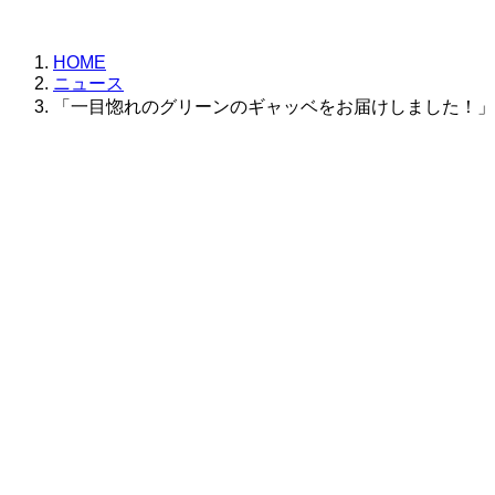
更
新
日
HOME
時
ニュース
:
「一目惚れのグリーンのギャッベをお届けしました！」