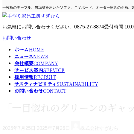
コ
ナ
一枚板のテーブル、無垢材を用いたソファ、ＴＶボード、オーダー家具の企画、
ン
ビ
テ
ゲ
ン
ー
お気軽にお問い合わせください。
0875-27-8874
受付時間 10:0
ツ
シ
へ
ョ
お問い合わせ
ス
ン
キ
に
ホーム
HOME
ッ
移
ニュース
NEWS
プ
動
会社概要
COMPANY
サービス案内
SERVICE
採用情報
RECRUIT
サスティナビリティ
SUSTAINABILITY
お問い合わせ
CONTACT
「一目惚れのグリーンのギャッ
最
2025年7月25日
2025年7月26日
株式会社すぎむら
終