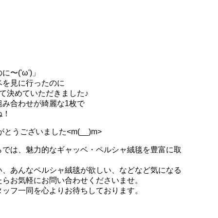
〜('ω')」
ベを見に行ったのに
て決めていただきました♪
組み合わせが綺麗な1枚で
ね！
とうございました<m(__)m>
らでは、魅力的なギャッベ・ペルシャ絨毯を豊富に取
い、あんなペルシャ絨毯が欲しい、などなど気になる
たらお気軽にお問い合わせくださいませ。
タッフ一同を心よりお待ちしております。