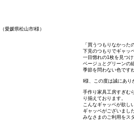
（愛媛県松山市I様）
「買うつもりなかったのに
下見のつもりでギャッ
一目惚れの1枚を見つけ
ベージュとグリーンの
季節を問わない色です
I様、この度は誠にありが
手作り家具工房すぎむ
り揃えております。
こんなギャッベが欲し
ギャッベがございまし
みなさまのご利用をス