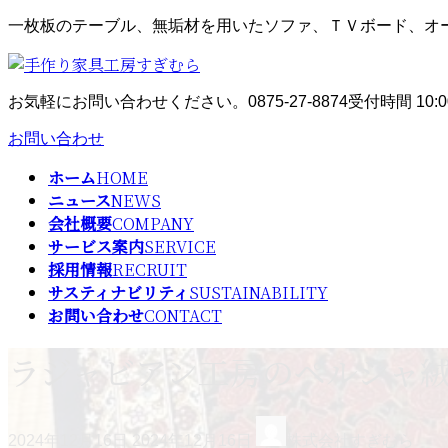
コ
ナ
一枚板のテーブル、無垢材を用いたソファ、ＴＶボード、オ
ン
ビ
テ
ゲ
ン
ー
お気軽にお問い合わせください。
0875-27-8874
受付時間 10:0
ツ
シ
へ
ョ
お問い合わせ
ス
ン
キ
に
ホーム
HOME
ッ
移
ニュース
NEWS
プ
動
会社概要
COMPANY
サービス案内
SERVICE
採用情報
RECRUIT
サスティナビリティ
SUSTAINABILITY
お問い合わせ
CONTACT
ラジャビアン工房のペルシャ絨
最
2024年12月16日
2024年12月16日
株式会社すぎむら
終