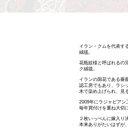
イラン・クムを代表す
絨毯。
花瓶紋様と呼ばれるの
ク絨毯。
イランの国花である薔
認工房でもあり、ラシ
木で染め上げられ、見
2009年にラジャビア
毎年買付けを重ね大切
２枚いっぺんに嫁入り決定
本来ありがたいはずが