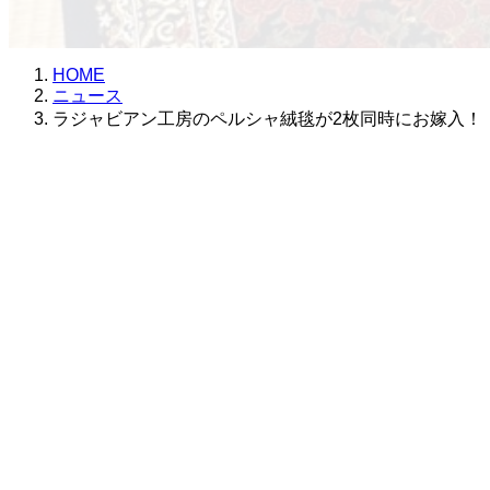
更
新
日
HOME
時
ニュース
:
ラジャビアン工房のペルシャ絨毯が2枚同時にお嫁入！