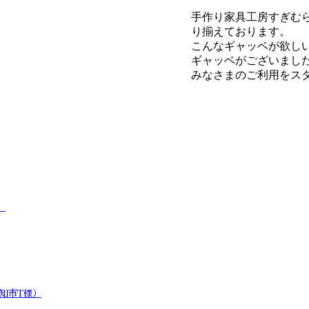
手作り家具工房すぎむ
り揃えております。
こんなギャッベが欲し
ギャッベがございまし
みなさまのご利用をス
）
知市T様）