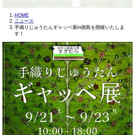
2024年9月13日
2024年9月13日
株式会社すぎむら
終
更
HOME
新
ニュース
日
手織りじゅうたんギャッベ展in徳島を開催いたしま
時
す！
: