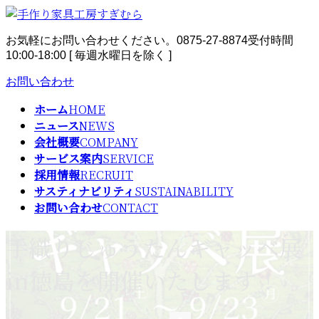
コ
ナ
ン
ビ
お気軽にお問い合わせください。
0875-27-8874
受付時間
テ
ゲ
10:00-18:00 [ 毎週水曜日を除く ]
ン
ー
ツ
シ
お問い合わせ
へ
ョ
ス
ン
ホーム
HOME
キ
に
ニュース
NEWS
ッ
移
会社概要
COMPANY
プ
動
サービス案内
SERVICE
採用情報
RECRUIT
サスティナビリティ
SUSTAINABILITY
お問い合わせ
CONTACT
手織りじゅうたんギャッベ展
in徳島を開催いたします！
最