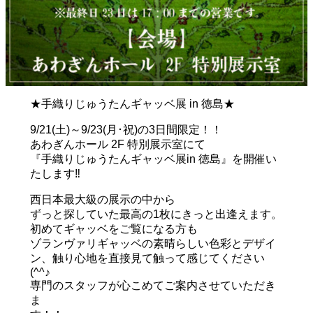
★手織りじゅうたんギャッベ展 in 徳島★
9/21(土)～9/23(月･祝)の3日間限定！！
あわぎんホール 2F 特別展示室にて
『手織りじゅうたんギャッベ展in 徳島』を開催い
たします‼️
西日本最大級の展示の中から
ずっと探していた最高の1枚にきっと出逢えます。
初めてギャッベをご覧になる方も
ゾランヴァリギャッベの素晴らしい色彩とデザイ
ン、触り心地を直接見て触って感じてください
(^^♪
専門のスタッフが心こめてご案内させていただき
ま