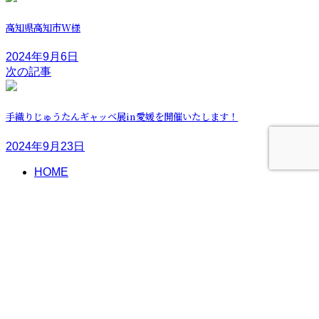
高知県高知市W様
2024年9月6日
次の記事
手織りじゅうたんギャッベ展in愛媛を開催いたします！
2024年9月23日
HOME
ニュース
会社概要
サービス案内
採用情報
サスティナビリティ
プライバシーポリシー
お問い合わせ
Copyright © 手作り家具工房すぎむら All Rights Reserved.
Developed by
Solid Wood Japan