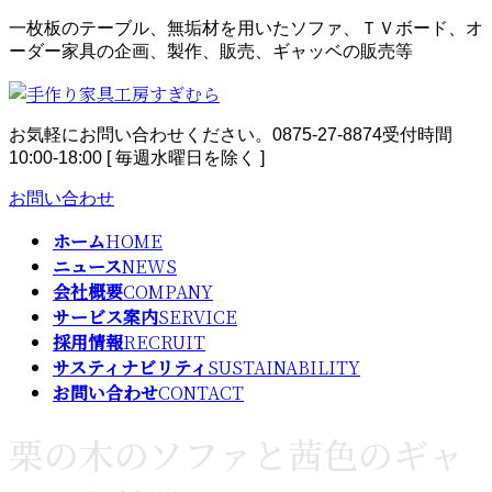
コ
ナ
一枚板のテーブル、無垢材を用いたソファ、ＴＶボード、オ
ン
ビ
ーダー家具の企画、製作、販売、ギャッベの販売等
テ
ゲ
ン
ー
ツ
シ
お気軽にお問い合わせください。
0875-27-8874
受付時間
へ
ョ
10:00-18:00 [ 毎週水曜日を除く ]
ス
ン
キ
に
お問い合わせ
ッ
移
プ
動
ホーム
HOME
ニュース
NEWS
会社概要
COMPANY
サービス案内
SERVICE
採用情報
RECRUIT
サスティナビリティ
SUSTAINABILITY
お問い合わせ
CONTACT
栗の木のソファと茜色のギャ