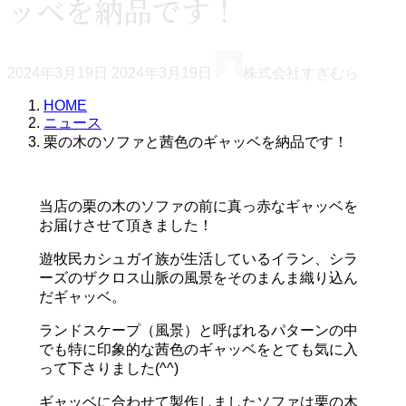
ッベを納品です！
最
2024年3月19日
2024年3月19日
株式会社すぎむら
終
更
HOME
新
ニュース
日
栗の木のソファと茜色のギャッベを納品です！
時
:
当店の栗の木のソファの前に真っ赤なギャッベを
お届けさせて頂きました！
遊牧民カシュガイ族が生活しているイラン、シラ
ーズのザクロス山脈の風景をそのまんま織り込ん
だギャッベ。
ランドスケープ（風景）と呼ばれるパターンの中
でも特に印象的な茜色のギャッベをとても気に入
って下さりました(^^)
ギャッベに合わせて製作しましたソファは栗の木